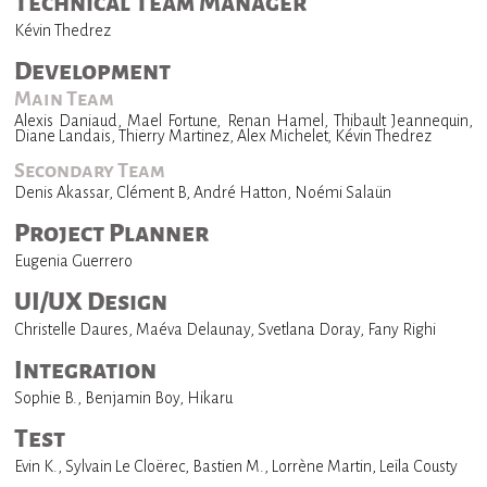
Technical Team Manager
Kévin Thedrez
Development
Main Team
Alexis Daniaud, Mael Fortune, Renan Hamel, Thibault Jeannequin,
Diane Landais, Thierry Martinez, Alex Michelet, Kévin Thedrez
Secondary Team
Denis Akassar, Clément B, André Hatton, Noémi Salaün
Project Planner
Eugenia Guerrero
UI/UX Design
Christelle Daures, Maéva Delaunay, Svetlana Doray, Fany Righi
Integration
Sophie B., Benjamin Boy, Hikaru
Test
Evin K., Sylvain Le Cloërec, Bastien M., Lorrène Martin, Leïla Cousty