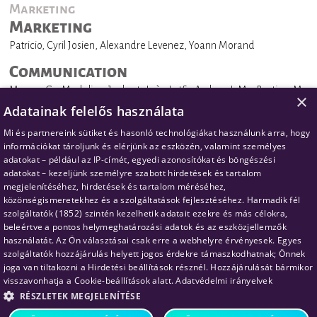
Marketing
Marketing
Patricio, Cyril Josien, Alexandre Levenez, Yoann Morand
Communication
Manon G., Madeline Joubert, Inès Lotfi, Audrey L.M., Bastien M.,
×
Julien P.
Adatainak felelős használata
Translation
Mi és partnereink sütiket és hasonló technológiákat használunk arra, hogy
Translation Coordination
információkat tároljunk és elérjünk az eszközén, valamint személyes
Ana P., Anastasia C., Attila P. Simon, Claudia S., Daniel G., Francesca
adatokat – például az IP-címét, egyedi azonosítókat és böngészési
L., Gisela C., Heidi L., Iuliia Tushkova, Lauren A., Liubov Artemeva,
adatokat – kezeljünk személyre szabott hirdetések és tartalom
Magda D., Nikolett Boros, Sara Chahbaoui, Stefanie Gartmaier,
megjelenítéséhez, hirdetések és tartalom méréséhez,
Szilvi Pugner-Guilbaud
közönségismeretekhez és a szolgáltatások fejlesztéséhez.
Harmadik fél
Translation / Proofreading
szolgáltatók (1852)
szintén kezelhetik adatait ezekre és más célokra,
beleértve a pontos helymeghatározási adatok és az eszközjellemzők
Adrienn Nádasi, Ana P., Anastasia C., Attila P. Simon, Beatriz
használatát. Az Ön választásai csak erre a webhelyre érvényesek. Egyes
Portero, Camila Teixeira, Claudia S., Daniel G., Daniela Battini
Dunoyer, Elena Briollet, Elena Kolykhalova, Francesca L., Gisela C.,
szolgáltatók hozzájárulás helyett jogos érdekre támaszkodhatnak; Önnek
Gloria Pérez, Heidi L., Iuliia Tushkova, Iwona Piątkowska, Jana De
joga van tiltakozni a
Hirdetési beállítások
résznél. Hozzájárulását bármikor
Mattos, Lauren A., Liubov Artemeva, Luigi Sala, Magda D., Mariana
visszavonhatja a
Cookie-beállítások
alatt.
Adatvédelmi irányelvek
Camargo, Marlena Przybył, Marta C. Salles, Nieves Fernández,
Sara Chahbaoui, Sereen Millet, Tatyana Shchugoreva Peyridieux
RÉSZLETEK MEGJELENÍTÉSE
Videos