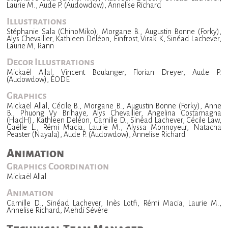
Laurie M., Aude P. (Audowdow), Annelise Richard
Illustrations
Stéphanie Sala (ChinoMiko), Morgane B., Augustin Bonne (Forky),
Alys Chevallier, Kathleen Deléon, Einfrost, Virak K, Sinéad Lachever,
Laurie M, Rann
Decor Illustrations
Mickaël Allal, Vincent Boulanger, Florian Dreyer, Aude P.
(Audowdow), EODE
Graphics
Mickaël Allal, Cécile B., Morgane B., Augustin Bonne (Forky), Anne
B., Phuong Vy Brihaye, Alys Chevallier, Angelina Costamagna
(HadH), Kathleen Deléon, Camille D., Sinéad Lachever, Cécile Law,
Gaëlle L., Rémi Macia, Laurie M., Alyssa Monnoyeur, Natacha
Peaster (Nayala), Aude P. (Audowdow), Annelise Richard
Animation
Graphics Coordination
Mickaël Allal
Animation
Camille D., Sinéad Lachever, Inès Lotfi, Rémi Macia, Laurie M.,
Annelise Richard, Mehdi Sévère